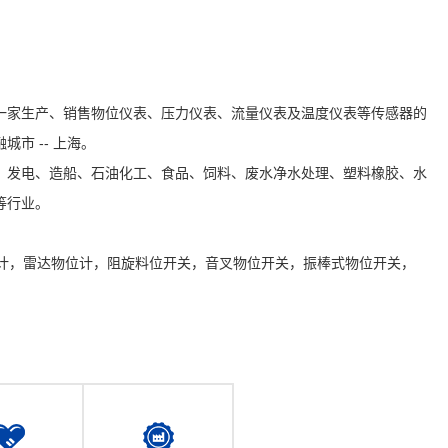
家生产、销售物位仪表、压力仪表、流量仪表及温度仪表等传感器的
市 -- 上海。
发电、造船、石油化工、食品、饲料、废水净水处理、塑料橡胶、水
等行业。
计，雷达物位计，阻旋料位开关，音叉物位开关，振棒式物位开关，
，磁翻板液位计，射频导纳物位变送器，电容物位计，磁致伸缩液位