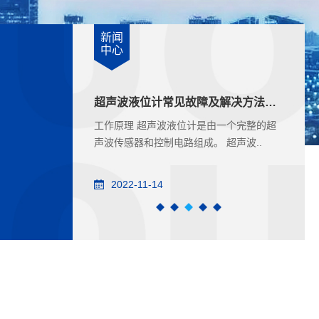
新闻
中心
超声波液位计常见故障及解决方法（转）
射频导纳液（料）位开关的使用维护（转）
射频导纳液（料）位开关的使用维护1 料位
射频导
声波传感器和控制电路组成。 超声波..
开关投入正常使用后，检查周期一般为1～
铭牌各
3个月/次。有条件的场合可..
件，如
2022-11-14
20